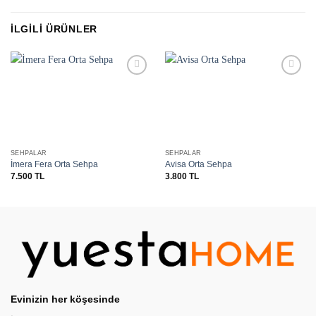
İLGILI ÜRÜNLER
Favorilere
Favorilere
ekle
ekle
SEHPALAR
SEHPALAR
İmera Fera Orta Sehpa
Avisa Orta Sehpa
7.500
TL
3.800
TL
Evinizin her köşesinde