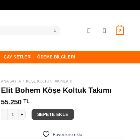
0
ÇAY SETLERI
ÖDEME BILGILERI
ANA SAYFA
/
KÖŞE KOLTUK TAKIMLARI
Elit Bohem Köşe Koltuk Takımı
55.250
TL
Elit Bohem Köşe Koltuk Takımı adet
SEPETE EKLE
Favorilere ekle