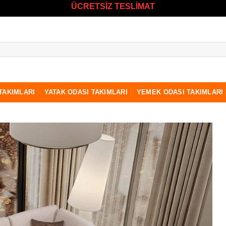
ÜCRETSİZ TESLİMAT
TAKIMLARI
YATAK ODASI TAKIMLARI
YEMEK ODASI TAKIMLARI
Favorilere
ekle