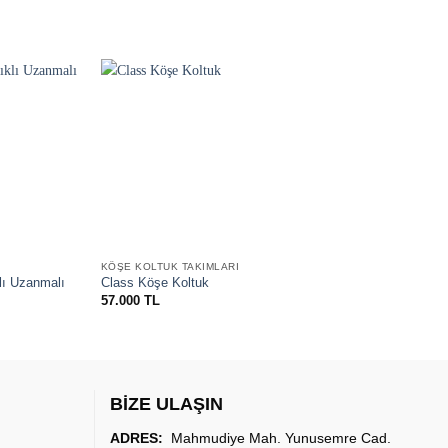
Favorilere
Favorilere
ekle
ekle
KÖŞE KOLTUK TAKIMLARI
KÖŞE
lı Uzanmalı
Arya 
Class Köşe Koltuk
Takı
57.000
TL
51.5
BİZE ULAŞIN
ADRES:
Mahmudiye Mah. Yunusemre Cad.