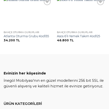
Favorilere
Favorilere
ekle
ekle
BAHÇE OTURMA GURUPLARI
BAHÇE OTURMA GURUPLARI
Atlanta Oturma Grubu Kod135
Asos 6’lı Yemek Takım Kod125
34.200
TL
46.800
TL
Evinizin her köşesinde
İnegöl Mobilyası'nın en güzel modellerini 256 bit SSL ile
güvenli alışveriş ve kaliteli hizmet ile evinize getiriyoruz.
ÜRÜN KATEGORİLERİ